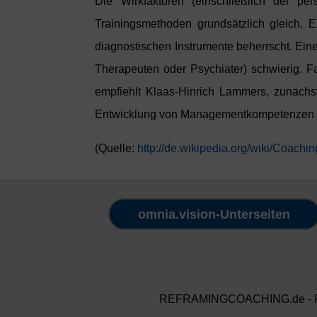
Die Wirkfaktoren (einschließlich der p
Trainingsmethoden grundsätzlich gleich.
diagnostischen Instrumente beherrscht. Eine
Therapeuten oder Psychiater) schwierig. 
empfiehlt Klaas-Hinrich Lammers, zunächst
Entwicklung von Managementkompetenzen mi
(Quelle:
http://de.wikipedia.org/wiki/Coachin
omnia.vision-Unterseiten
REFRAMINGCOACHING.de - Post