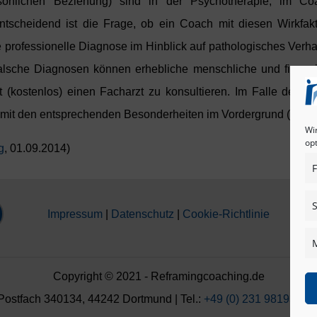
ersönlichen Beziehung) sind in der Psychotherapie, im 
 Entscheidend ist die Frage, ob ein Coach mit diesen Wirkf
 professionelle Diagnose im Hinblick auf pathologisches Verhal
Falsche Diagnosen können erhebliche menschliche und finanz
 (kostenlos) einen Facharzt zu konsultieren. Im Falle des B
t den entsprechenden Besonderheiten im Vordergrund (siehe
Wi
op
g
, 01.09.2014)
F
S
Impressum
|
Datenschutz
|
Cookie-Richtlinie
Copyright © 2021 - Reframingcoaching.de
fach 340134, 44242 Dortmund | Tel.:
+49 (0) 231 98193930