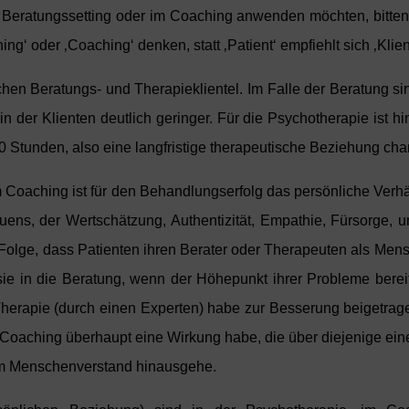
Beratungssetting oder im Coaching anwenden möchten, bitten wi
ng‘ oder ‚Coaching‘ denken, statt ‚Patient‘ empfiehlt sich ‚Klient
en Beratungs- und Therapieklientel. Im Falle der Beratung sind
der Klienten deutlich geringer. Für die Psychotherapie ist hi
 Stunden, also eine langfristige therapeutische Beziehung char
 Coaching ist für den Behandlungserfolg das persönliche Verhä
rauens, der Wertschätzung, Authentizität, Empathie, Fürsorge,
 Folge, dass Patienten ihren Berater oder Therapeuten als Mens
ie in die Beratung, wenn der Höhepunkt ihrer Probleme bereit
Therapie (durch einen Experten) habe zur Besserung beigetrage
 Coaching überhaupt eine Wirkung habe, die über diejenige ei
em Menschenverstand hinausgehe.