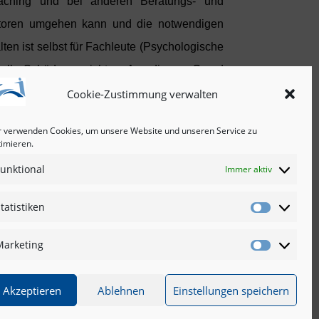
Coaching und bei anderen Beratungs- und
aktoren umgehen kann und die notwendigen
ten ist selbst für Fachleute (Psychologische
ielle Schäden anrichten. Aus diesem Grund
usiness- oder Executive-Coaching steht die
Cookie-Zustimmung verwalten
 Abschnitt „Coaching im Management“).
r verwenden Cookies, um unsere Website und unseren Service zu
timieren.
unktional
Immer aktiv
tatistiken
Statistike
Newsletter
Marketing
Marketin
Akzeptieren
Ablehnen
Einstellungen speichern
20
|
info@reframingcoaching.de