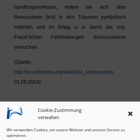
handlungswirksam, indem sie sich dem
Bewusstsein (Ich) in den Träumen symbolisch
mitteilen und im Alltag u. a. durch die sog.
Freud’schen Fehlleistungen durchzusetzen
versuchen.
(Quelle:
http://de.wikipedia.org/wiki/Das_Unbewusste
,
01.09.2014)
Cookie-Zustimmung
verwalten
omnia.vision-Unterseiten
Wir verwenden Cookies, um unsere Website und unseren Service zu
optimieren.